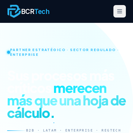
BCR
Tech
PARTNER ESTRATÉGICO · SECTOR REGULADO ·
CAPACIDADES
ENTERPRISE
Automatización Crítica
Sus procesos más
Inteligencia Operativa
críticos
merecen
Arquitectura Estratégica
más que una hoja de
PRODUCTOS
cálculo.
Validata
Scrapper API
B2B · LATAM · ENTERPRISE · REGTECH