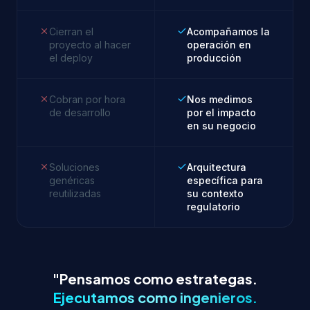
Cierran el
Acompañamos la
proyecto al hacer
operación en
el deploy
producción
Cobran por hora
Nos medimos
de desarrollo
por el impacto
en su negocio
Soluciones
Arquitectura
genéricas
específica para
reutilizadas
su contexto
regulatorio
"Pensamos como estrategas.
Ejecutamos como ingenieros.