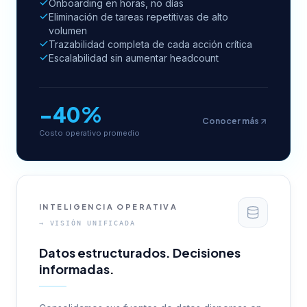
Onboarding en horas, no días
Eliminación de tareas repetitivas de alto
volumen
Trazabilidad completa de cada acción crítica
Escalabilidad sin aumentar headcount
−40%
Conocer más
Costo operativo promedio
INTELIGENCIA OPERATIVA
→
VISIÓN UNIFICADA
Datos estructurados. Decisiones
informadas.