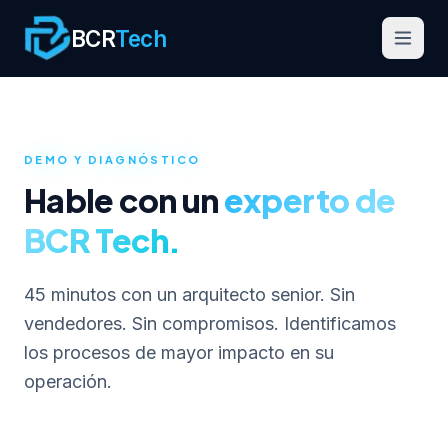
BCR
Tech
DEMO Y DIAGNÓSTICO
CAPACIDADES
Hable con un
experto de
Automatización Crítica
BCR Tech.
Inteligencia Operativa
45 minutos con un arquitecto senior. Sin
Arquitectura Estratégica
vendedores. Sin compromisos. Identificamos
PRODUCTOS
los procesos de mayor impacto en su
operación.
Validata
Scrapper API